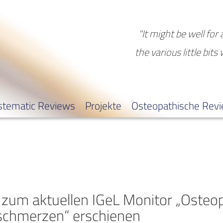
"It might be well for 
the various little bits
stematic Reviews
Projekte
Osteopathische Rev
zum aktuellen IGeL Monitor „Osteop
schmerzen“ erschienen