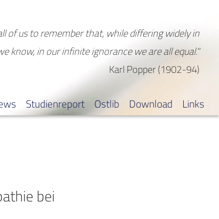
all of us to remember that, while differing widely in
 we know, in our infinite ignorance we are all equal."
Karl Popper (1902-94)
iews
Studienreport
Ostlib
Download
Links
athie bei